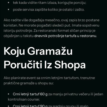
tek kada vidite ritam izlaza, korigujte porciju;
posle servisa zapišite koliko je ostalo i zašto.
Ako radite više događaja mesečno, ovaj zapis brzo postane
koristan. Ne morate pogađati sledeći put. Imate sopstvenu
istoriju potrošnje. Za restoranski format sličan princip je
objašnjen u tekstu
dnevnik potrošnje tartufa u restoranu
.
Koju Gramažu
Poručiti Iz Shopa
Ako planirate event sa crnim letnjim tartufom, trenutne
praktične gramaže u shopu su:
Crni letnji tartuf 60 g
za manju privatnu večeru ili jedan
kontrolisan course;
Crni letnji tartuf 90 g
za srednju grupu ili malo