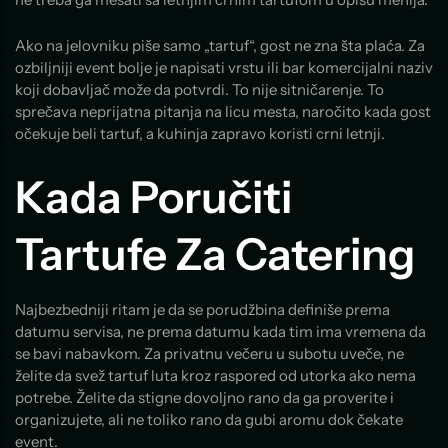
Ako na jelovniku piše samo „tartuf“, gost ne zna šta plaća. Za
ozbiljniji event bolje je napisati vrstu ili bar komercijalni naziv
koji dobavljač može da potvrdi. To nije sitničarenje. To
sprečava neprijatna pitanja na licu mesta, naročito kada gost
očekuje beli tartuf, a kuhinja zapravo koristi crni letnji.
Kada Poručiti
Tartufe Za Catering
Najbezbedniji ritam je da se porudžbina definiše prema
datumu servisa, ne prema datumu kada tim ima vremena da
se bavi nabavkom. Za privatnu večeru u subotu uveče, ne
želite da svež tartuf luta kroz raspored od utorka ako nema
potrebe. Želite da stigne dovoljno rano da ga proverite i
organizujete, ali ne toliko rano da gubi aromu dok čekate
event.