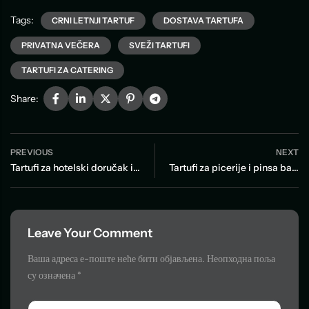
Tags:
CRNI LETNJI TARTUF
DOSTAVA TARTUFA
PRIVATNA VEČERA
SVEŽI TARTUFI
TARTUFI ZA CATERING
Share:
PREVIOUS
NEXT
Tartufi za hotelski doručak i brunch: porcije, servis i porudžbina bez otpisa
Tartufi za picerije i pinsa barove: porcija, cena dodatka i servis bez otpisa
Leave Your Comment
Ваша адреса е-поште неће бити објављена.
Неопходна поља
су означена
*