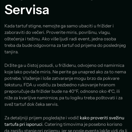
Servisa
Kada tartuf stigne, nemojte ga samo ubaciti u frižider i
zaboraviti do večeri. Proverite miris, površinu, vlagu,
oštećenja i težinu. Ako više ljudi radi event, jedna osoba
treba da bude odgovorna za tartuf od prijema do poslednjeg
tanjira.
Držite ga u čistoj posudi, u frižideru, odvojeno od namirnica
koje lako povlače miris. Ne perite ga unapred ako za to nema
potrebe. Vlaženje i loše zatvaranje mogu brzo da pokvare
teksturu. FDA u vodiču za bezbedno rukovanje hranom
preporučuje da frižider bude na 40°F, odnosno oko 4°C, ili
niže za kvarljive namirnice, pa tu logiku treba poštovati i za
svež tartuf dok čeka servis.
Za detaljniji prijem pogledajte i vodič
kako proveriti svežinu
tartufa pri isporuci
. Catering timovima je posebno korisno
da zapišu stanje pri prijemu, jer se posle eventa lakše vidi da li