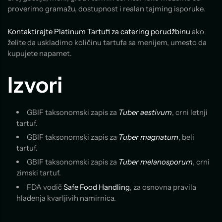
proverimo gramažu, dostupnost i realan tajming isporuke.
Kontaktirajte Platinum Tartufi za catering porudžbinu
ako
želite da uskladimo količinu tartufa sa menijem, umesto da
kupujete napamet.
Izvori
GBIF taksonomski zapis za
Tuber aestivum
, crni letnji
tartuf.
GBIF taksonomski zapis za
Tuber magnatum
, beli
tartuf.
GBIF taksonomski zapis za
Tuber melanosporum
, crni
zimski tartuf.
FDA vodič
Safe Food Handling
, za osnovna pravila
hlađenja kvarljivih namirnica.