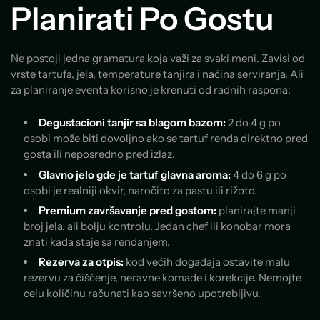
Planirati Po Gostu
Ne postoji jedna gramatura koja važi za svaki meni. Zavisi od
vrste tartufa, jela, temperature tanjira i načina serviranja. Ali
za planiranje eventa korisno je krenuti od radnih raspona:
Degustacioni tanjir sa blagom bazom:
2 do 4 g po
osobi može biti dovoljno ako se tartuf renda direktno pred
gosta ili neposredno pred izlaz.
Glavno jelo gde je tartuf glavna aroma:
4 do 6 g po
osobi je realniji okvir, naročito za pastu ili rižoto.
Premium završavanje pred gostom:
planirajte manji
broj jela, ali bolju kontrolu. Jedan chef ili konobar mora
znati kada staje sa rendanjem.
Rezerva za otpis:
kod većih događaja ostavite malu
rezervu za čišćenje, neravne komade i korekcije. Nemojte
celu količinu računati kao savršeno upotrebljivu.