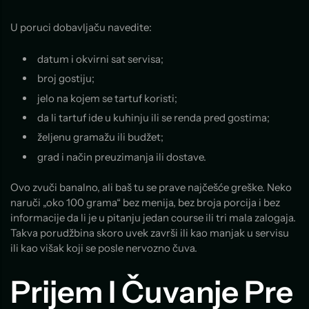
U poruci dobavljaču navedite:
datum i okvirni sat servisa;
broj gostiju;
jelo na kojem se tartuf koristi;
da li tartuf ide u kuhinju ili se renda pred gostima;
željenu gramažu ili budžet;
grad i način preuzimanja ili dostave.
Ovo zvuči banalno, ali baš tu se prave najčešće greške. Neko
naruči „oko 100 grama“ bez menija, bez broja porcija i bez
informacije da li je u pitanju jedan course ili tri mala zalogaja.
Takva porudžbina skoro uvek završi ili kao manjak u servisu
ili kao višak koji se posle nervozno čuva.
Prijem I Čuvanje Pre