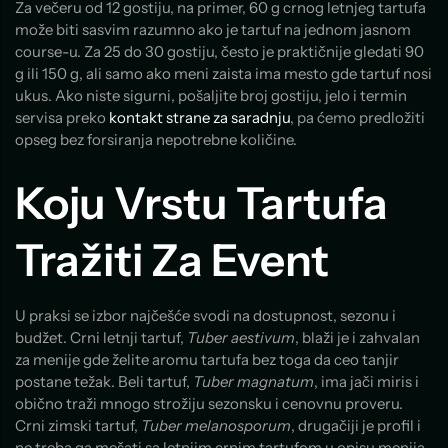
Za večeru od 12 gostiju, na primer, 60 g crnog letnjeg tartufa
može biti sasvim razumno ako je tartuf na jednom jasnom
course-u. Za 25 do 30 gostiju, često je praktičnije gledati 90
g ili 150 g, ali samo ako meni zaista ima mesto gde tartuf nosi
ukus. Ako niste sigurni, pošaljite broj gostiju, jelo i termin
servisa preko
kontakt strane za saradnju
, pa ćemo predložiti
opseg bez forsiranja nepotrebne količine.
Koju Vrstu Tartufa
Tražiti Za Event
U praksi se izbor najčešće svodi na dostupnost, sezonu i
budžet. Crni letnji tartuf,
Tuber aestivum
, blaži je i zahvalan
za menije gde želite aromu tartufa bez toga da ceo tanjir
postane težak. Beli tartuf,
Tuber magnatum
, ima jači miris i
obično traži mnogo strožiju sezonsku i cenovnu proveru.
Crni zimski tartuf,
Tuber melanosporum
, drugačiji je profil i
ne treba ga mešati sa letnjim crnim tartufom u opisu menija.