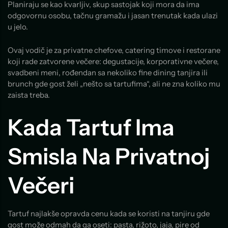
Planiraju se kao kvarljiv, skup sastojak koji mora da ima
odgovornu osobu, tačnu gramažu i jasan trenutak kada ulazi
u jelo.
Ovaj vodič je za privatne chefove, catering timove i restorane
koji rade zatvorene večere: degustacije, korporativne večere,
svadbeni meni, rođendan sa nekoliko fine dining tanjira ili
brunch gde gost želi „nešto sa tartufima“, ali ne zna koliko mu
zaista treba.
Kada Tartuf Ima
Smisla Na Privatnoj
Večeri
Tartuf najlakše opravda cenu kada se koristi na tanjiru gde
gost može odmah da ga oseti: pasta, rižoto, jaja, pire od