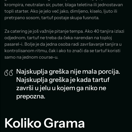
krompira, neutralan sir, puter, blaga teletina ili jednostavan
topli starter. Ako je jelo već jako, dimljeno, kiselo, ljuto ili
pretrpano sosom, tartuf postaje skupa fusnota.
Za catering je još važnije pitanje tempa. Ako 40 tanjira izlazi
odjednom, tartuf ne treba da čeka narendan na toploj
pasarel-i. Bolje je da jedna osoba radi završavanje tanjira u
kontrolisanom ritmu, čak i ako to znači da se tartuf koristi
samo na jednom course-u.
Najskuplja greška nije mala porcija.
Najskuplja greška je kada tartuf
završi u jelu u kojem ga niko ne
prepozna.
Koliko Grama