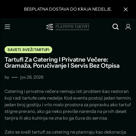
BESPLATNA DOSTAVA DO KRAJA NEDELJE.
SAVETI
,
SVEŽI TARTUFI
Tartufi Za Catering I Privatne Večere:
Gramaža, Poručivanje I Servis Bez Otpisa
by
јун 26, 2026
Catering i privatna večera nemaju isti problem kao restoran
koji radi tartufe cele nedelje. Kod eventa postoji jedan termin,
jedan broj gostiju i vrlo malo prostora za popravku ako tartuf
stigne prerano, ako ga neko previše narenda na prvih deset
tanjira ili ako kuhinja ne zna ko ga čuva do servisa.
Zato se sveži tartufi za catering ne planiraju kao dekoracija.