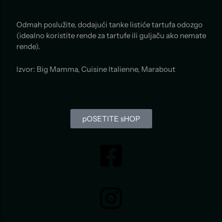
Odmah poslužite, dodajući tanke listiće tartufa odozgo
(idealno koristite rende za tartufe ili guljaču ako nemate
rende).
Izvor: Big Mamma, Cuisine Italienne, Marabout
pOSETITE sHOP