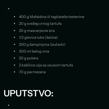
400 g Mafaldina ili tagliatelle testenine
20 g svežeg crnog tartufa
20 g mascarpone sira
1/2 glavice luka (šalota)
200 g šampinjona (bučarki)
300 ml belog vina
20 g putera
2 kašičice ulja sa ukusom tartufa
70 g parmezana
UPUTSTVO: