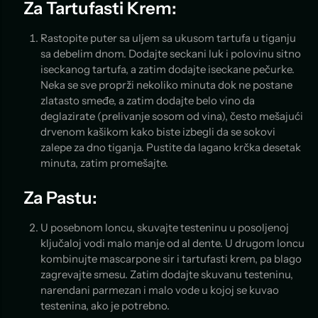
Za Tartufasti Krem:
Rastopite puter sa uljem sa ukusom tartufa u tiganju
sa debelim dnom. Dodajte seckani luk i polovinu sitno
iseckanog tartufa, a zatim dodajte iseckane pečurke.
Neka se sve proprži nekoliko minuta dok ne postane
zlatasto smeđe, a zatim dodajte belo vino da
deglazirate (prelivanje sosom od vina), često mešajući
drvenom kašikom kako biste izbegli da se sokovi
zalepe za dno tiganja. Pustite da lagano krčka desetak
minuta, zatim promešajte.
Za Pastu:
U posebnom loncu, skuvajte testeninu u posoljenoj
ključaloj vodi malo manje od al dente. U drugom loncu
kombinujte mascarpone sir i tartufasti krem, pa blago
zagrevajte smesu. Zatim dodajte skuvanu testeninu,
narendani parmezan i malo vode u kojoj se kuvao
testenina, ako je potrebno.