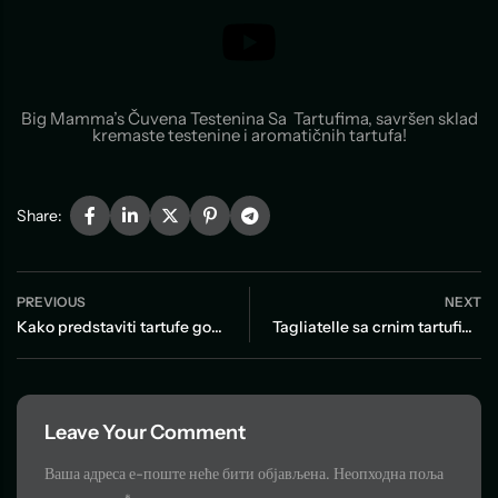
Big Mamma’s Čuvena Testenina Sa Tartufima, savršen sklad
kremaste testenine i aromatičnih tartufa!
Share:
PREVIOUS
NEXT
Kako predstaviti tartufe gostima u restoranu: jelovnik, gramatura i preporuka bez preterivanja
Tagliatelle sa crnim tartufima
Leave Your Comment
Ваша адреса е-поште неће бити објављена.
Неопходна поља