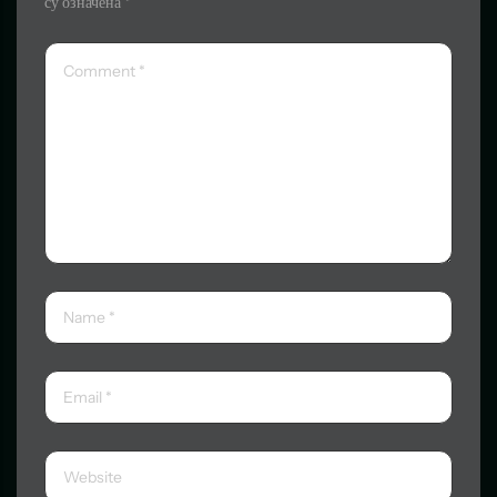
су означена
*