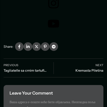
Share:
PREVIOUS
NEXT
Tagliatelle sa crnim tartufima
Kremasta Piletina
Leave Your Comment
Ваша адреса е-поште неће бити објављена.
Неопходна поља