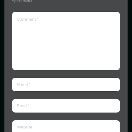
су означена
*