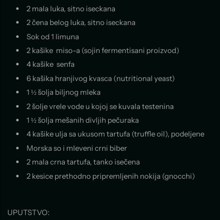
2 mala luka, sitno iseckana
2 čena belog luka, sitno iseckana
Sok od 1 limuna
2 kašike miso-a (sojin fermentisani proizvod)
4 kašike senfa
6 kašika hranjivog kvasca (nutritional yeast)
1 ½ šolja biljnog mleka
2 šolje vrele vode u kojoj se kuvala testenina
1 ½ šolja mešanih divljih pečuraka
4 kašike ulja sa ukusom tartufa (truffle oil), podeljene
Morska so i mleveni crni biber
2 mala crna tartufa, tanko isečena
2 kesice prethodno pripremljenih nokija (gnocchi)
UPUTSTVO: