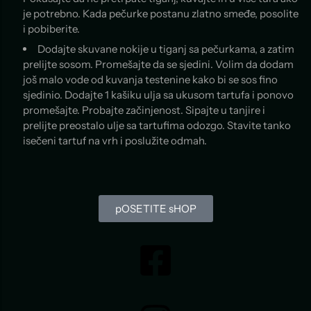
je potrebno. Kada pečurke postanu zlatno smeđe, posolite
i pobiberite.
Dodajte skuvane nokije u tiganj sa pečurkama, a zatim
prelijte sosom. Promešajte da se sjedini. Volim da dodam
još malo vode od kuvanja testenine kako bi se sos fino
sjedinio. Dodajte 1 kašiku ulja sa ukusom tartufa i ponovo
promešajte. Probajte začinjenost. Sipajte u tanjire i
prelijte preostalo ulje sa tartufima odozgo. Stavite tanko
isečeni tartuf na vrh i poslužite odmah.
pOSETITE sHOP