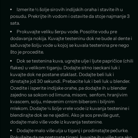
Izmerite ½ šolje sirovih indijskih oraha i stavite ih u
posudu. Prekrijte ih vodom i ostavite da stoje najmanje 3
sata.
Prokuvajte veliku šerpu vode. Posolite vodu pre
dodavanja nokija. Kuvajte testeninu dok ne bude al dente i
sačuvajte šolju vode u kojoj se kuvala testenina pre nego
što je procedite.
Dok se testenina kuva, ugrejte ulje i ljute papričice (chili
flakes) u velikom tiganju. Dodajte sitno iseckani luk i
kuvajte dok ne postane staklast. Dodajte beli luk i
dinstajte još 30 sekundi. Prebacite luk i beli luk u blender.
Ocedite i isperite indijske orahe, pa dodajte ih u blender
zajedno sa sokom od limuna, misom, senfom, hranjivim
kvascem, solju, mlevenim crnim biberom i biljnim
mlekom. Dodajte ¼ šolje vrele vode iz kuvanja testenine i
blendirajte dok se ne sjedini. Ako je sos previše gust,
dodajte malo više vode iz kuvanja testenine.
Dodajte malo više ulja u tiganj i prodinstajte pečurke.
Pokušajte da ne pretrpate tiganj, kuvajte ih u više tura ako