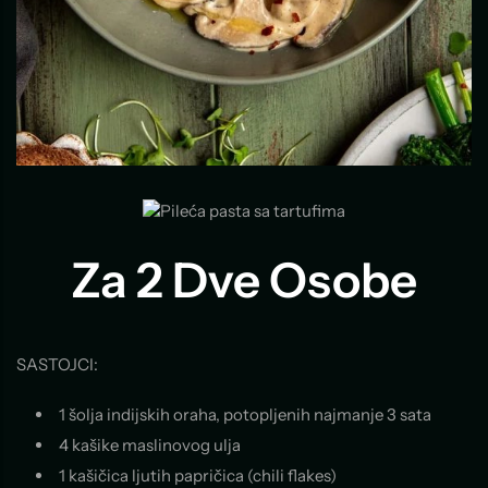
Za 2 Dve Osobe
SASTOJCI:
1 šolja indijskih oraha, potopljenih najmanje 3 sata
4 kašike maslinovog ulja
1 kašičica ljutih papričica (chili flakes)