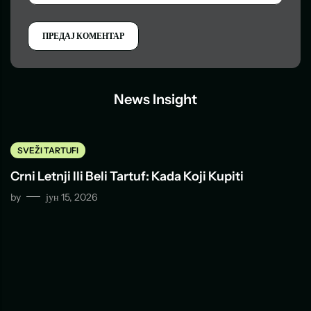
News Insight
SVEŽI TARTUFI
Crni Letnji Ili Beli Tartuf: Kada Koji Kupiti
by
јун 15, 2026