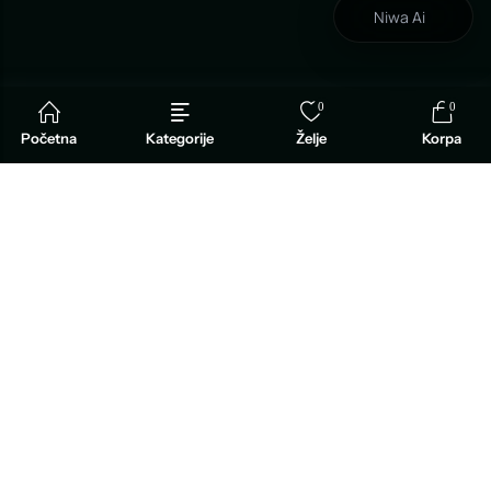
Niwa Ai
0
0
Početna
Kategorije
Želje
Korpa
INFORMACIJE
O TARTUFIMA
PLATINUM BOUTIQUE
PODRŠKA KUPCIMA
PLATINUM KLUB